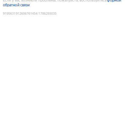
Если у вас возникли проблемы, пожалуйста, воспользуйтесь
формой
обратной связи
9195631912606761454
:
1786293035