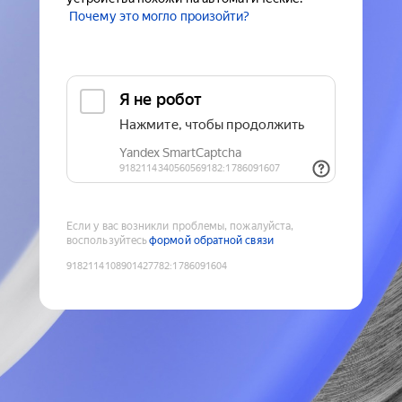
Почему это могло произойти?
Если у вас возникли проблемы, пожалуйста,
воспользуйтесь
формой обратной связи
9182114108901427782
:
1786091604