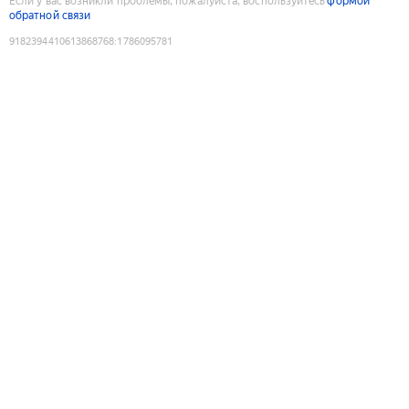
Если у вас возникли проблемы, пожалуйста, воспользуйтесь
формой
обратной связи
9182394410613868768
:
1786095781