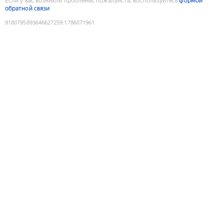
Если у вас возникли проблемы, пожалуйста, воспользуйтесь
формой
обратной связи
9180795893646627259
:
1786071961