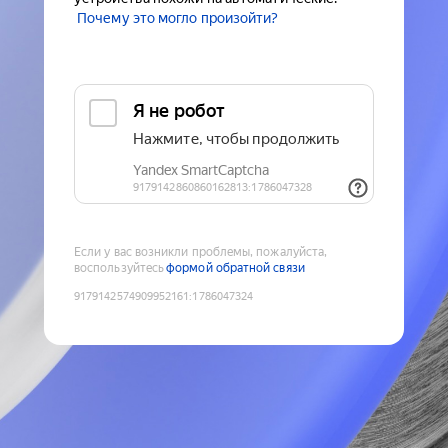
Почему это могло произойти?
Если у вас возникли проблемы, пожалуйста,
воспользуйтесь
формой обратной связи
9179142574909952161
:
1786047324