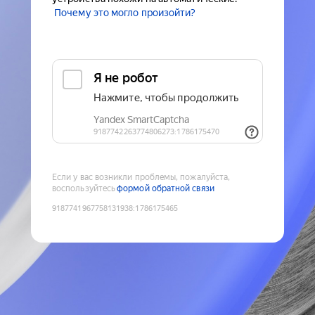
Почему это могло произойти?
Если у вас возникли проблемы, пожалуйста,
воспользуйтесь
формой обратной связи
9187741967758131938
:
1786175465