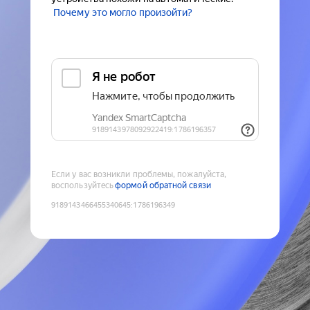
Почему это могло произойти?
Если у вас возникли проблемы, пожалуйста,
воспользуйтесь
формой обратной связи
9189143466455340645
:
1786196349