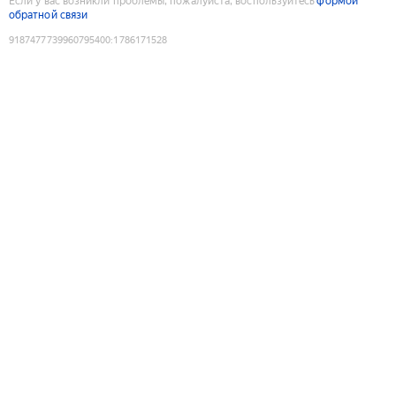
Если у вас возникли проблемы, пожалуйста, воспользуйтесь
формой
обратной связи
9187477739960795400
:
1786171528