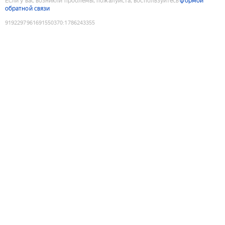
Если у вас возникли проблемы, пожалуйста, воспользуйтесь
формой
обратной связи
9192297961691550370
:
1786243355