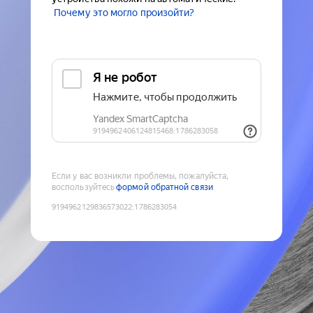
Почему это могло произойти?
Если у вас возникли проблемы, пожалуйста,
воспользуйтесь
формой обратной связи
9194962129836573022
:
1786283054