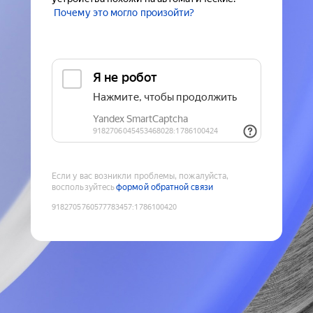
Почему это могло произойти?
Если у вас возникли проблемы, пожалуйста,
воспользуйтесь
формой обратной связи
9182705760577783457
:
1786100420