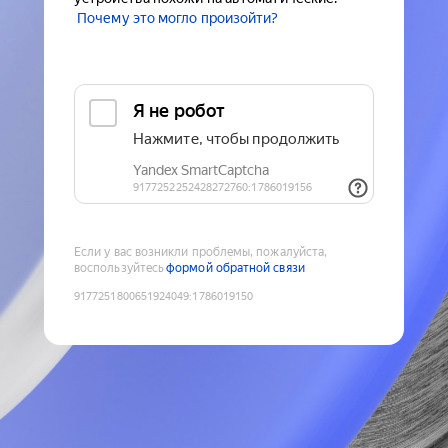
Почему это могло произойти?
Если у вас возникли проблемы, пожалуйста,
воспользуйтесь
формой обратной связи
9177251800651924049
:
1786019150