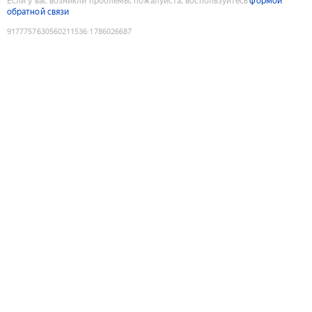
Если у вас возникли проблемы, пожалуйста, воспользуйтесь
формой
обратной связи
9177757630560211536
:
1786026687