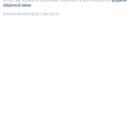
Если у вас возникли проблемы, пожалуйста, воспользуйтесь
формой
обратной связи
9188187860458278229
:
1786182110