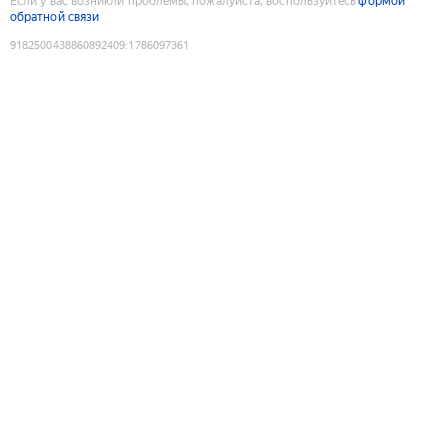
Если у вас возникли проблемы, пожалуйста, воспользуйтесь
формой
обратной связи
9182500438860892409
:
1786097361