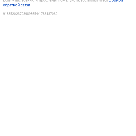
Если у вас возникли проблемы, пожалуйста, воспользуйтесь
формой
обратной связи
9188520237239898654
:
1786187062