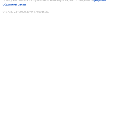
Если у вас возникли проблемы, пожалуйста, воспользуйтесь
формой
обратной связи
9177037731093283079
:
1786015960