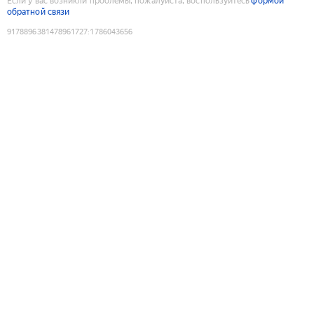
Если у вас возникли проблемы, пожалуйста, воспользуйтесь
формой
обратной связи
9178896381478961727
:
1786043656