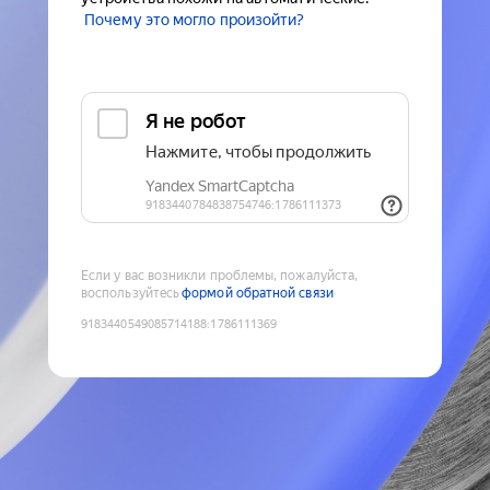
Почему это могло произойти?
Если у вас возникли проблемы, пожалуйста,
воспользуйтесь
формой обратной связи
9183440549085714188
:
1786111369