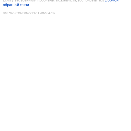
Если у вас возникли проблемы, пожалуйста, воспользуйтесь
формой
обратной связи
9187025039200622132
:
1786164782