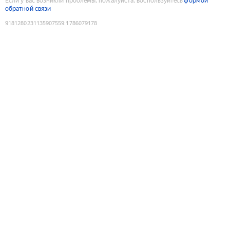
Если у вас возникли проблемы, пожалуйста, воспользуйтесь
формой
обратной связи
9181280231135907559
:
1786079178