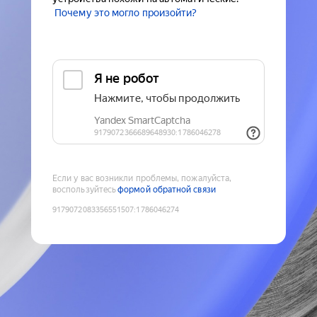
Почему это могло произойти?
Если у вас возникли проблемы, пожалуйста,
воспользуйтесь
формой обратной связи
9179072083356551507
:
1786046274