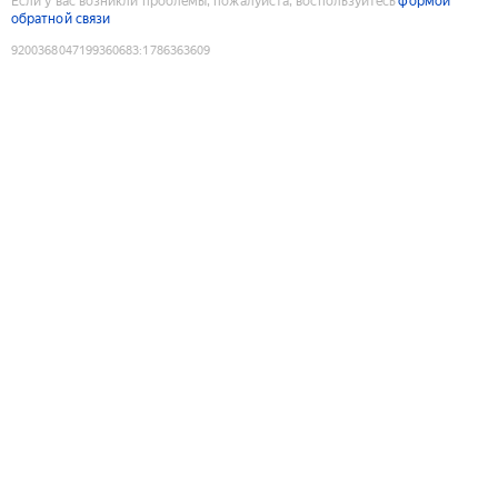
Если у вас возникли проблемы, пожалуйста, воспользуйтесь
формой
обратной связи
9200368047199360683
:
1786363609