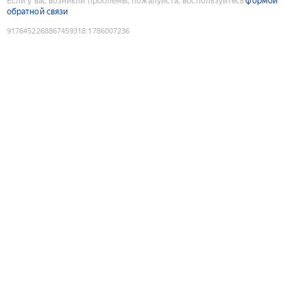
Если у вас возникли проблемы, пожалуйста, воспользуйтесь
формой
обратной связи
9176452268867459318
:
1786007236