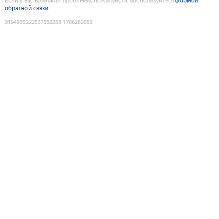
Если у вас возникли проблемы, пожалуйста, воспользуйтесь
формой
обратной связи
9194935222537552253
:
1786282653