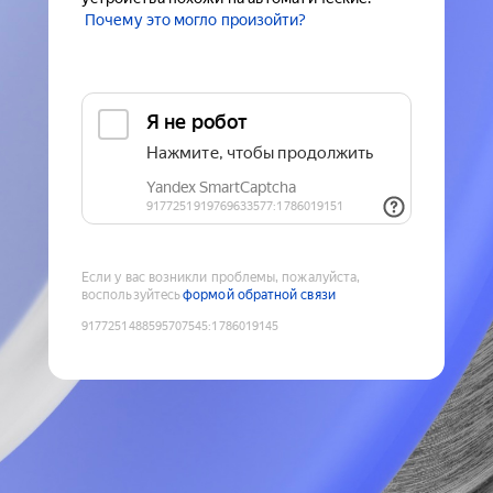
Почему это могло произойти?
Если у вас возникли проблемы, пожалуйста,
воспользуйтесь
формой обратной связи
9177251488595707545
:
1786019145