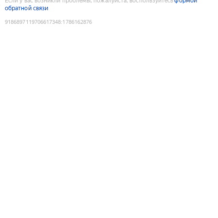
Если у вас возникли проблемы, пожалуйста, воспользуйтесь
формой
обратной связи
9186897119706617348
:
1786162876