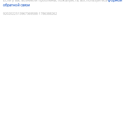
Если у вас возникли проблемы, пожалуйста, воспользуйтесь
формой
обратной связи
9202022513967369588
:
1786388262