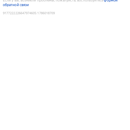
Если у вас возникли проблемы, пожалуйста, воспользуйтесь
формой
обратной связи
9177222226647974605
:
1786018709