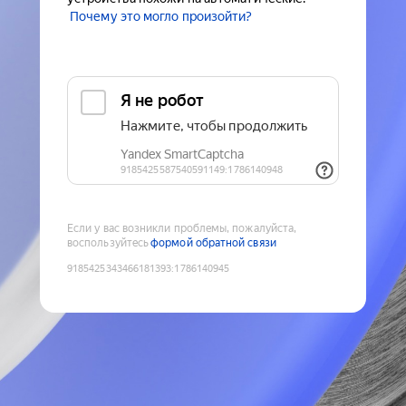
Почему это могло произойти?
Если у вас возникли проблемы, пожалуйста,
воспользуйтесь
формой обратной связи
9185425343466181393
:
1786140945