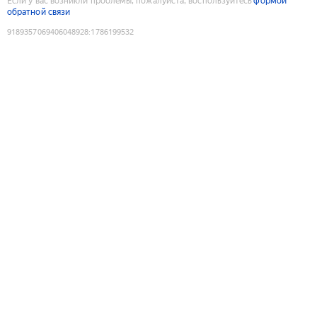
Если у вас возникли проблемы, пожалуйста, воспользуйтесь
формой
обратной связи
9189357069406048928
:
1786199532