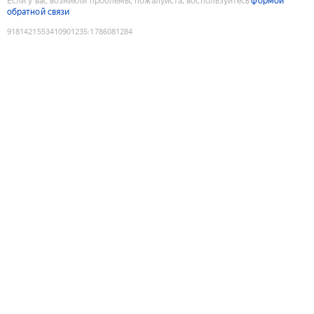
Если у вас возникли проблемы, пожалуйста, воспользуйтесь
формой
обратной связи
9181421553410901235
:
1786081284