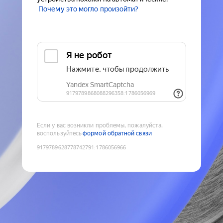
Почему это могло произойти?
Если у вас возникли проблемы, пожалуйста,
воспользуйтесь
формой обратной связи
9179789628778742791
:
1786056966