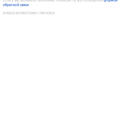
Если у вас возникли проблемы, пожалуйста, воспользуйтесь
формой
обратной связи
9185625267080270489
:
1786143924