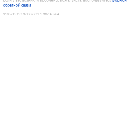
Если у вас возникли проблемы, пожалуйста, воспользуйтесь
формой
обратной связи
9185715193763337731
:
1786145264