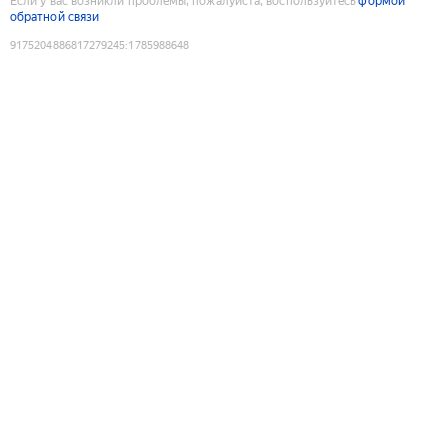
Если у вас возникли проблемы, пожалуйста, воспользуйтесь
формой
обратной связи
9175204886817279245
:
1785988648