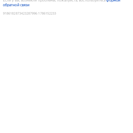
Если у вас возникли проблемы, пожалуйста, воспользуйтесь
формой
обратной связи
9186182873423287996
:
1786152233