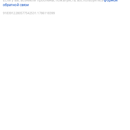
Если у вас возникли проблемы, пожалуйста, воспользуйтесь
формой
обратной связи
9183912280577542531
:
1786118399