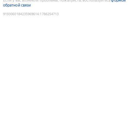
Если у вас возникли проблемы, пожалуйста, воспользуйтесь
формой
обратной связи
9193060184235969614
:
1786254713