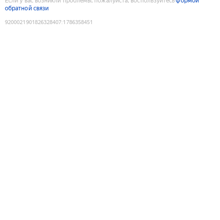
Если у вас возникли проблемы, пожалуйста, воспользуйтесь
формой
обратной связи
9200021901826328407
:
1786358451