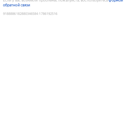
Если у вас возникли проблемы, пожалуйста, воспользуйтесь
формой
обратной связи
9188886182880346584
:
1786192516