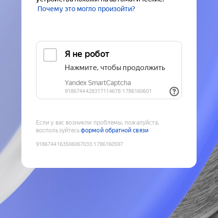
Почему это могло произойти?
Если у вас возникли проблемы, пожалуйста,
воспользуйтесь
формой обратной связи
9186744163506067033
:
1786160597