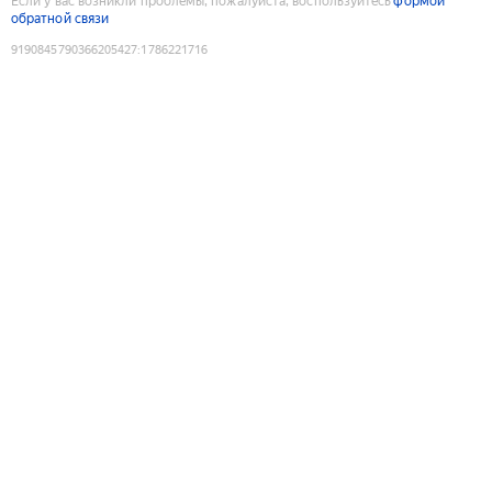
Если у вас возникли проблемы, пожалуйста, воспользуйтесь
формой
обратной связи
9190845790366205427
:
1786221716