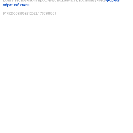
Если у вас возникли проблемы, пожалуйста, воспользуйтесь
формой
обратной связи
9175200395959212022
:
1785988581