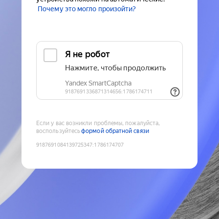
Почему это могло произойти?
Если у вас возникли проблемы, пожалуйста,
воспользуйтесь
формой обратной связи
9187691084139725347
:
1786174707