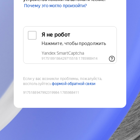
Почему это могло произойти?
Если у вас возникли проблемы, пожалуйста,
воспользуйтесь
формой обратной связи
9175188947992319984
:
1785988411