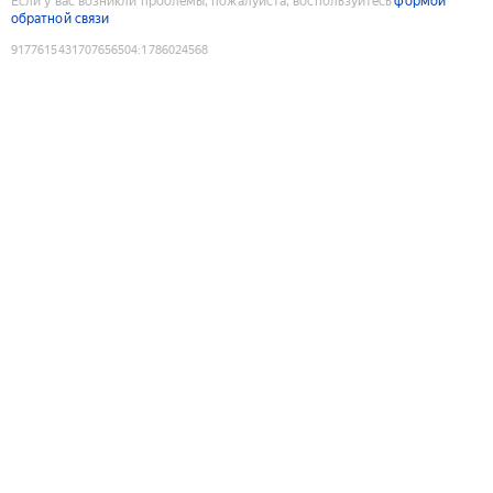
Если у вас возникли проблемы, пожалуйста, воспользуйтесь
формой
обратной связи
9177615431707656504
:
1786024568