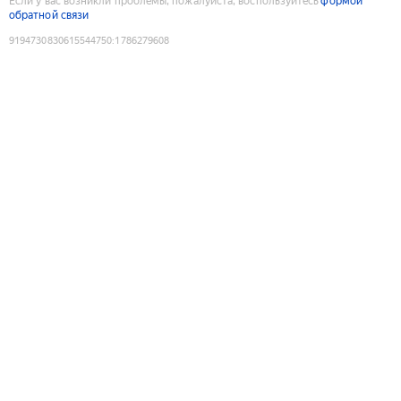
Если у вас возникли проблемы, пожалуйста, воспользуйтесь
формой
обратной связи
9194730830615544750
:
1786279608