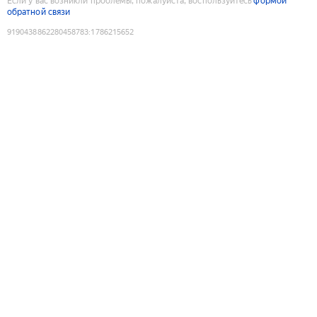
Если у вас возникли проблемы, пожалуйста, воспользуйтесь
формой
обратной связи
9190438862280458783
:
1786215652