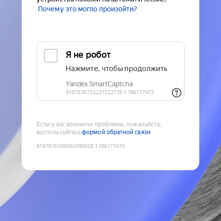
Почему это могло произойти?
Если у вас возникли проблемы, пожалуйста,
воспользуйтесь
формой обратной связи
9187876500092490028
:
1786177470